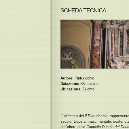
SCHEDA TECNICA
Autore:
Pinturicchio
Datazione:
XV secolo
Ubicazione:
Duomo
L’ affresco del
il Pinturicchio
, rappresent
secolo. L’opera rinascimentale,
sostenuta
dell’altare della
Cappella Ducale del Duo