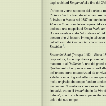
dagli architetti
Bergamini
alla fine del XV
L’affresco venne staccato dalla chiesa r
Pinturicchio
fu chiamato ad affrescare di
fu inviato a Massa
nel 1687
dal cardinale
Alberico II
per completare l’opera della ca
dedicato una cappella di
Santa Maria del
Ducale sarebbe stata “ad imitazione” del ca
peraltro che vi fossero immagini allusive
dell’affresco del
Pinturicchio
che si trova
1
Bambina
.
Bernardini Betti
(Perugia 1452 – Siena 151
corporatura, fu un importante pittore del
R
maestro, e al
Raffaello
fu uno dei grandi 
Quattrocento. Fu grande maestro nell’affres
dell’artista erano caratterizzati da un vi
e dalla ricerca di grandi effetti scenograf
molto originale che seppe fondere tenden
innovative. Nonostante il successo che ri
limitativi, tra cui il
Vasari
che in
Le Vite
de
fortuna”, che lo confinarono per molto te
artisti del suo tempo.