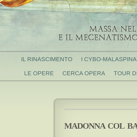
IL RINASCIMENTO
I CYBO-MALASPINA 
LE OPERE
CERCA OPERA
TOUR D
MADONNA COL B