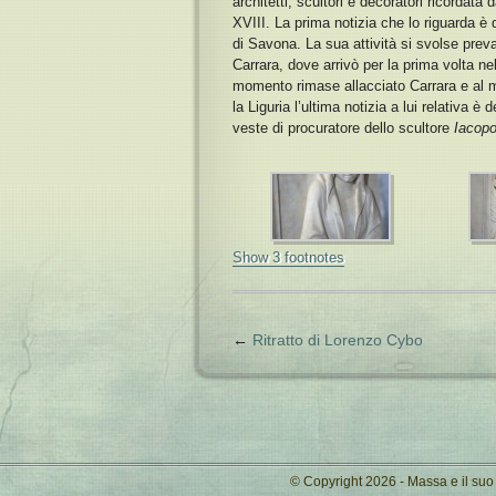
architetti, scultori e decoratori ricordat
XVIII. La prima notizia che lo riguarda è
di Savona. La sua attività si svolse pr
Carrara, dove arrivò per la prima volta ne
momento rimase allacciato Carrara e al m
la Liguria l’ultima notizia a lui relativa 
veste di procuratore dello scultore
Iacop
Show 3 footnotes
←
Ritratto di Lorenzo Cybo
© Copyright 2026 - Massa e il su