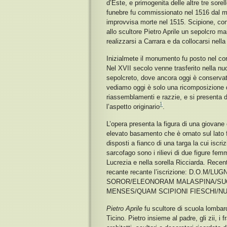
d’Este, e primogenita delle altre tre sor
funebre fu commissionato nel 1516 dal ma
improvvisa morte nel 1515. Scipione, con
allo scultore Pietro Aprile un sepolcro m
realizzarsi a Carrara e da collocarsi nell
Inizialmete il monumento fu posto nel coro
Nel XVII secolo venne trasferito nella nu
sepolcreto, dove ancora oggi è conservat
vediamo oggi è solo una ricomposizione d
riassemblamenti e razzie, e si presenta di d
1
l’aspetto originario
.
L’opera presenta la figura di una giovane
elevato basamento che è ornato sul lato f
disposti a fianco di una targa la cui iscri
sarcofago sono i rilievi di due figure fem
Lucrezia e nella sorella Ricciarda. Rece
recante recante l’iscrizione: D.O.M
SOROR/ELEONORAM MALASPINA/SU
MENSES/QUAM SCIPIONI FIESCHI/N
Pietro Aprile
fu scultore di scuola lombar
Ticino. Pietro insieme al padre, gli zii, i fr