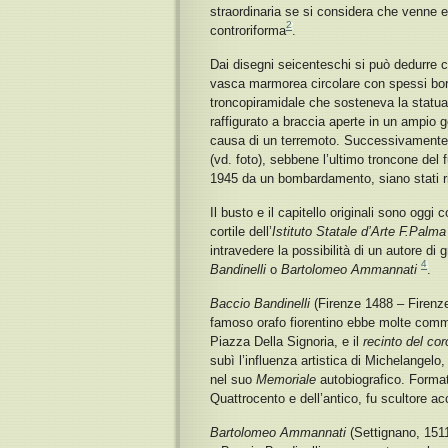
straordinaria se si considera che venne er
2
controriforma
.
Dai disegni seicenteschi si può dedurre c
vasca marmorea circolare con spessi bord
troncopiramidale che sosteneva la statua
raffigurato a braccia aperte in un ampio g
causa di un terremoto. Successivamente v
(vd. foto), sebbene l’ultimo troncone del fu
1945 da un bombardamento, siano stati ric
Il busto e il capitello originali sono oggi
cortile dell’
Istituto Statale d’Arte F.Palma
intravedere la possibilità di un autore di 
4
Bandinelli
o
Bartolomeo Ammannati
.
Baccio Bandinelli
(Firenze 1488 – Firenze 
famoso orafo fiorentino ebbe molte commi
Piazza Della Signoria, e il
recinto del co
subì l’influenza artistica di Michelangelo
nel suo
Memoriale
autobiografico. Formato
Quattrocento e dell’antico, fu scultore a
Bartolomeo Ammannati
(Settignano, 1511