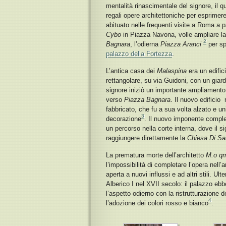
mentalità rinascimentale del signore, il qu
regali opere architettoniche per esprimere
abituato nelle frequenti visite a Roma a
Cybo
in Piazza Navona, volle ampliare l
2
Bagnara
, l’odierna
Piazza Aranci
per spo
palazzo della Fortezza
.
L’antica casa dei
Malaspina
era un edific
rettangolare, su via Guidoni, con un giard
signore iniziò un importante ampliamento
verso
Piazza Bagnara
. Il nuovo edificio
fabbricato, che fu a sua volta alzato e u
3
decorazione
. Il nuovo imponente comple
un percorso nella corte interna, dove il s
raggiungere direttamente la
Chiesa Di Sa
La prematura morte dell’architetto
M.o qm
l’impossibilità di completare l’opera nell’
aperta a nuovi influssi e ad altri stili. Ult
Alberico I nel XVII secolo: il palazzo 
l’aspetto odierno con la ristrutturazione d
4
l’adozione dei colori rosso e bianco
.